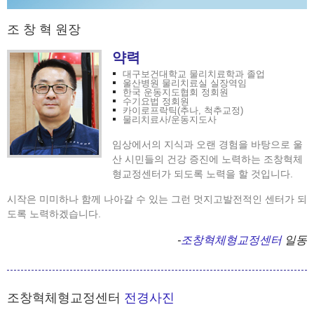
조 창 혁 원장
약력
대구보건대학교 물리치료학과 졸업
울산병원 물리치료실 실장역임
한국 운동지도협회 정회원
수기요법 정회원
카이로프락틱(추나, 척추교정)
물리치료사/운동지도사
임상에서의 지식과 오랜 경험을 바탕으로 울
산 시민들의 건강 증진에 노력하는 조창혁체
형교정센터가 되도록 노력을 할 것입니다.
시작은 미미하나 함께 나아갈 수 있는 그런 멋지고발전적인 센터가 되
도록 노력하겠습니다.
-
조창혁체형교정센터
일동
조창혁체형교정센터
전경사진