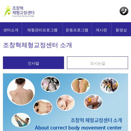
센터소개
체형관리프로그램
운동프로그램
게시판
동영상
조창혁체형교정센터
소개
인사말
오시는길